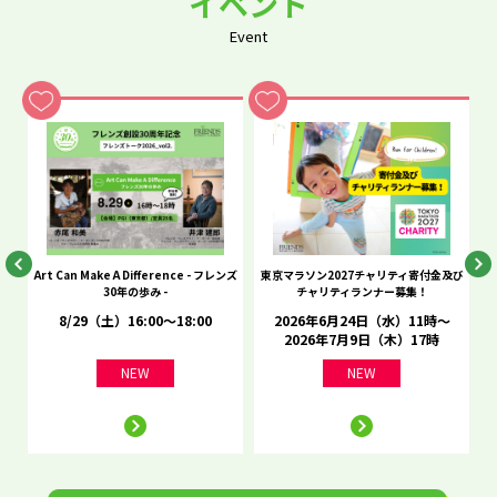
イベント
Event
he
Art Can Make A Difference - フレンズ
東京マラソン2027チャリティ寄付金及び
C
30年の歩み -
チャリティランナー募集！
8/29（土）16:00～18:00
2026年6月24日（水）11時～
2026年7月9日（木）17時
NEW
NEW