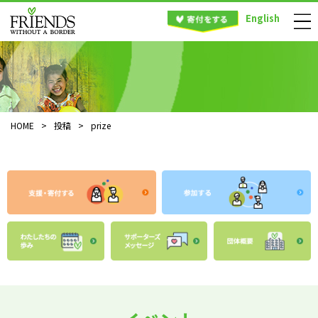
English
HOME
>
投稿
>
prize