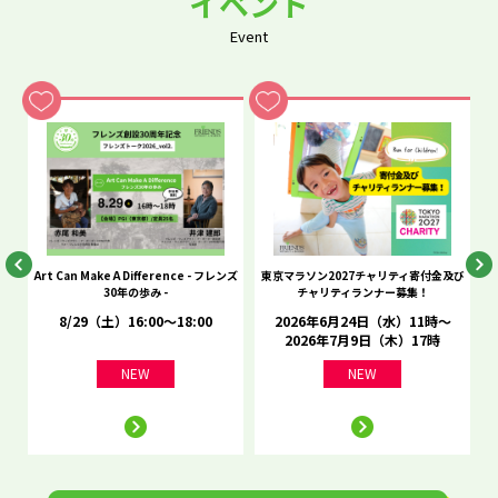
イベント
Event
he
Art Can Make A Difference - フレンズ
東京マラソン2027チャリティ寄付金及び
C
30年の歩み -
チャリティランナー募集！
8/29（土）16:00～18:00
2026年6月24日（水）11時～
2026年7月9日（木）17時
NEW
NEW