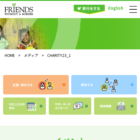
English
HOME
>
メディア
>
CHARITY23_1