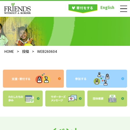
English
HOME
>
投稿
>
WEB260604