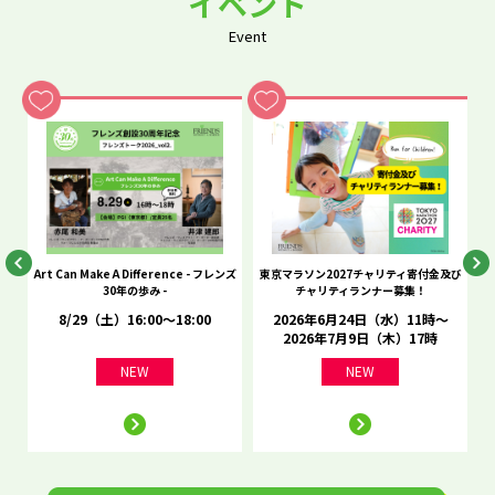
イベント
Event
he
Art Can Make A Difference - フレンズ
東京マラソン2027チャリティ寄付金及び
C
30年の歩み -
チャリティランナー募集！
8/29（土）16:00～18:00
2026年6月24日（水）11時～
2026年7月9日（木）17時
NEW
NEW