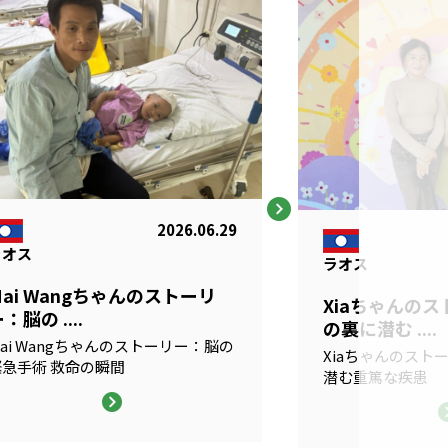
2026.06.29
ラオス
ラオス
Mai Wangちゃんのストーリ
Xiaちゃんの
：脳の ....
の裏に潜む ....
ai Wangちゃんのストーリー：脳の
Xiaちゃんのスト
緊急手術 救命の瞬間
潜む重篤な疾患