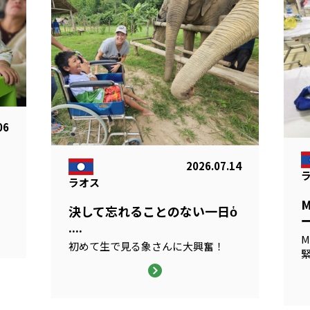
06
2026.07.14
ラオス
る
決して忘れることのない一日ὁ
ー
....
M
初めて生で見る象さんに大興奮！