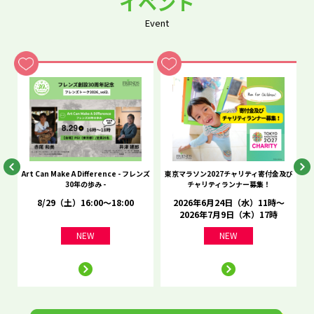
イベント
Event
he
Art Can Make A Difference - フレンズ
東京マラソン2027チャリティ寄付金及び
C
30年の歩み -
チャリティランナー募集！
8/29（土）16:00～18:00
2026年6月24日（水）11時～
2026年7月9日（木）17時
NEW
NEW