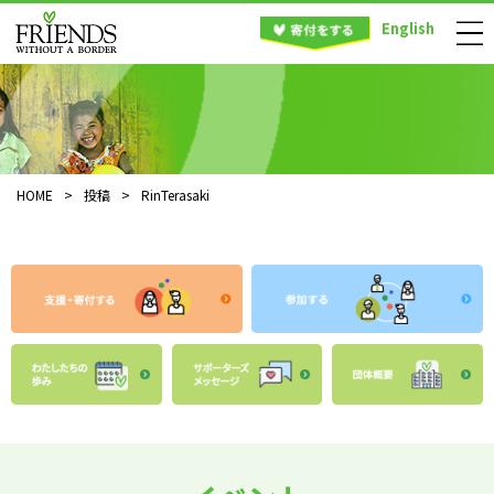
English
HOME
>
投稿
>
RinTerasaki