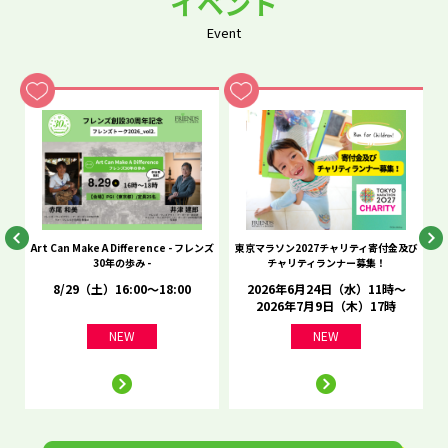
イベント
Event
he
Art Can Make A Difference - フレンズ
東京マラソン2027チャリティ寄付金及び
C
30年の歩み -
チャリティランナー募集！
8/29（土）16:00～18:00
2026年6月24日（水）11時～
2026年7月9日（木）17時
NEW
NEW