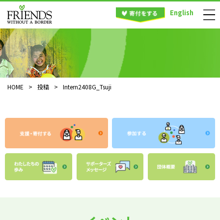
English
HOME
>
投稿
>
Intern2408G_Tsuji