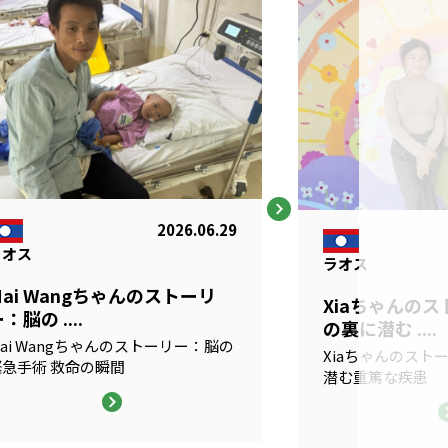
2026.06.29
ラオス
ラオス
Mai Wangちゃんのストーリ
Xiaちゃんの
：脳の ....
の裏に潜む ....
ai Wangちゃんのストーリー：脳の
Xiaちゃんのスト
緊急手術 救命の瞬間
潜む重篤な疾患