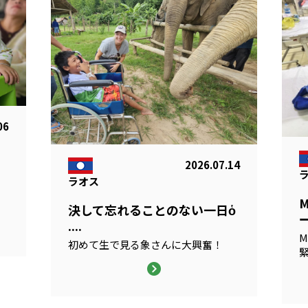
06
2026.07.14
ラオス
る
決して忘れることのない一日ὁ
ー
....
M
初めて生で見る象さんに大興奮！