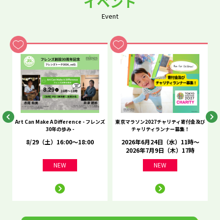
イベント
Event
he
Art Can Make A Difference - フレンズ
東京マラソン2027チャリティ寄付金及び
C
30年の歩み -
チャリティランナー募集！
8/29（土）16:00～18:00
2026年6月24日（水）11時～
2026年7月9日（木）17時
NEW
NEW