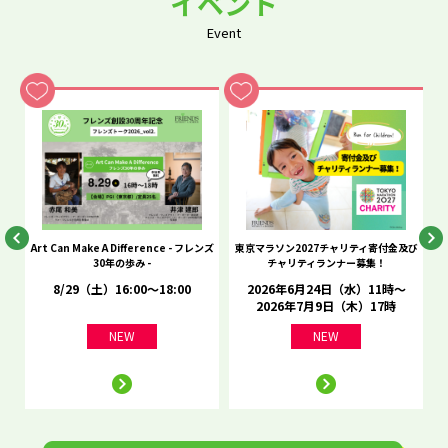
イベント
Event
he
Art Can Make A Difference - フレンズ
東京マラソン2027チャリティ寄付金及び
C
30年の歩み -
チャリティランナー募集！
8/29（土）16:00～18:00
2026年6月24日（水）11時～
2026年7月9日（木）17時
NEW
NEW