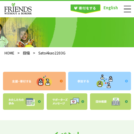
English
HOME
>
投稿
>
SatoAkao2203G