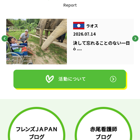
Report
ラオス
2026.07.14
決して忘れることのない一日
ὁ ....