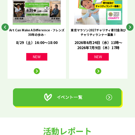
he
Art Can Make A Difference - フレンズ
東京マラソン2027チャリティ寄付金及び
C
30年の歩み -
チャリティランナー募集！
8/29（土）16:00～18:00
2026年6月24日（水）11時～
2026年7月9日（木）17時
NEW
NEW
活動レポート