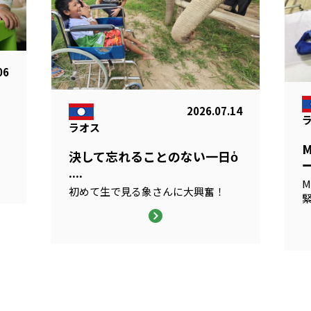
06
2026.07.14
ラオス
る
決して忘れることのない一日ὁ
ー
....
M
初めて生で見る象さんに大興奮！