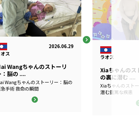
2026.06.29
ラオス
ラオス
Mai Wangちゃんのストーリ
Xiaちゃんの
：脳の ....
の裏に潜む ....
ai Wangちゃんのストーリー：脳の
Xiaちゃんのスト
緊急手術 救命の瞬間
潜む重篤な疾患