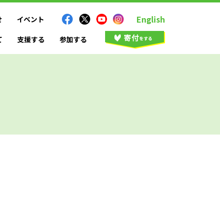
English
せ
イベント
て
支援する
参加する