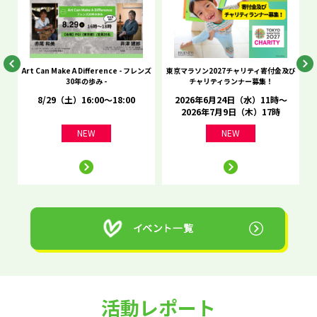
he
Art Can Make A Difference - フレンズ
東京マラソン2027チャリティ寄付金及び
C
30年の歩み -
チャリティランナー募集！
8/29（土）16:00～18:00
2026年6月24日（水）11時～
2026年7月9日（木）17時
NEW
NEW
活動レポート