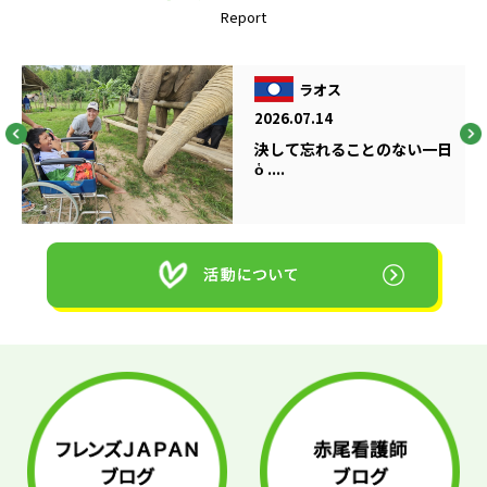
Report
ラオス
2026.07.14
決して忘れることのない一日
ὁ ....