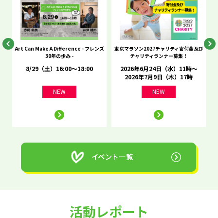
he
Art Can Make A Difference - フレンズ
東京マラソン2027チャリティ寄付金及び
C
30年の歩み -
チャリティランナー募集！
8/29（土）16:00～18:00
2026年6月24日（水）11時～
2026年7月9日（木）17時
NEW
NEW
活動レポート