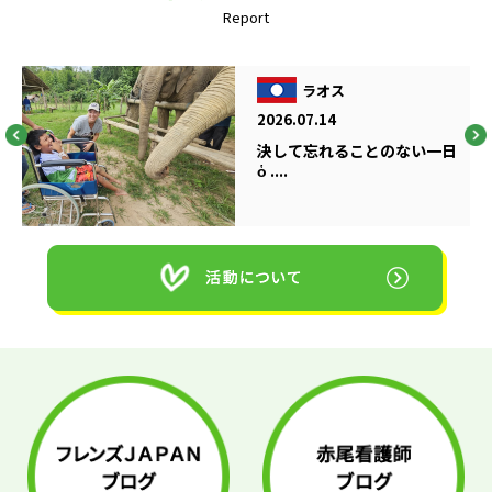
Report
ラオス
2026.07.14
決して忘れることのない一日
ὁ ....