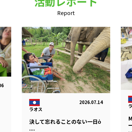
活動レポート
Report
06
2026.07.14
ラオス
る
決して忘れることのない一日ὁ
ー
....