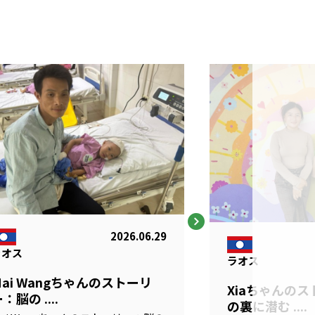
2026.06.29
ラオス
ラオス
Mai Wangちゃんのストーリ
Xiaちゃんの
：脳の ....
の裏に潜む ....