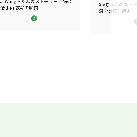
ai Wangちゃんのストーリー：脳の
Xiaちゃんのスト
緊急手術 救命の瞬間
潜む重篤な疾患