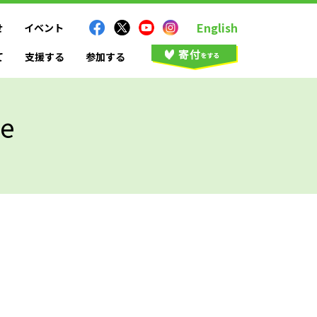
English
せ
イベント
て
支援する
参加する
e