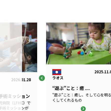
2025.11.
ラオス
2026.01.28
“遊ぶ”こと：癒 ....
"遊ぶ"こと：癒し、そして心を明
科手術ミッション
くしてくれるもの
病院（LFHC）で
手術ミッションが