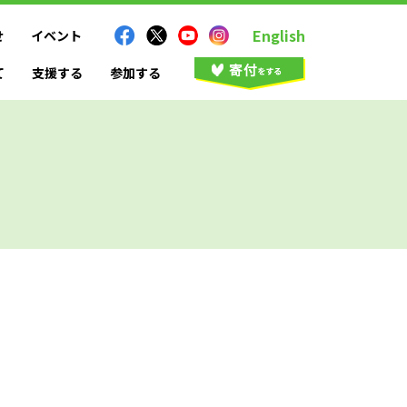
English
せ
イベント
て
支援する
参加する