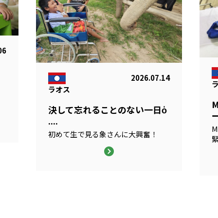
06
2026.07.14
ラオス
る
決して忘れることのない一日ὁ
ー
....
M
初めて生で見る象さんに大興奮！