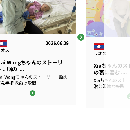
2026.06.29
ラオス
ラオス
Mai Wangちゃんのストーリ
Xiaちゃんの
：脳の ....
の裏に潜む ....
ai Wangちゃんのストーリー：脳の
Xiaちゃんのスト
緊急手術 救命の瞬間
潜む重篤な疾患