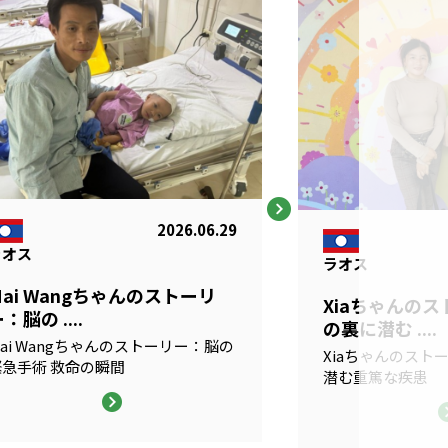
2026.06.29
ラオス
ラオス
Mai Wangちゃんのストーリ
Xiaちゃんの
：脳の ....
の裏に潜む ....
ai Wangちゃんのストーリー：脳の
Xiaちゃんのスト
緊急手術 救命の瞬間
潜む重篤な疾患