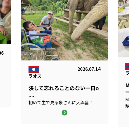
06
2026.07.14
ラオス
る
決して忘れることのない一日ὁ
ー
....
M
初めて生で見る象さんに大興奮！