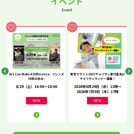
イベント
Event
he
Art Can Make A Difference - フレンズ
東京マラソン2027チャリティ寄付金及び
C
30年の歩み -
チャリティランナー募集！
8/29（土）16:00～18:00
2026年6月24日（水）11時～
2026年7月9日（木）17時
NEW
NEW