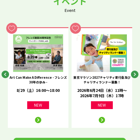
イベント
Event
he
Art Can Make A Difference - フレンズ
東京マラソン2027チャリティ寄付金及び
C
30年の歩み -
チャリティランナー募集！
8/29（土）16:00～18:00
2026年6月24日（水）11時～
2026年7月9日（木）17時
NEW
NEW