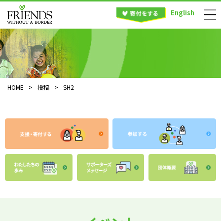
English
HOME
>
投稿
>
SH2