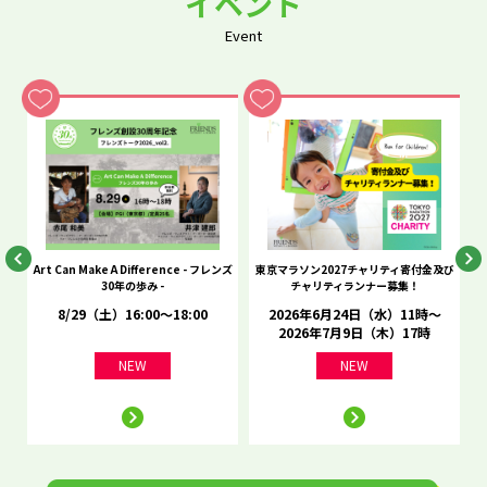
イベント
Event
he
Art Can Make A Difference - フレンズ
東京マラソン2027チャリティ寄付金及び
C
30年の歩み -
チャリティランナー募集！
8/29（土）16:00～18:00
2026年6月24日（水）11時～
2026年7月9日（木）17時
NEW
NEW