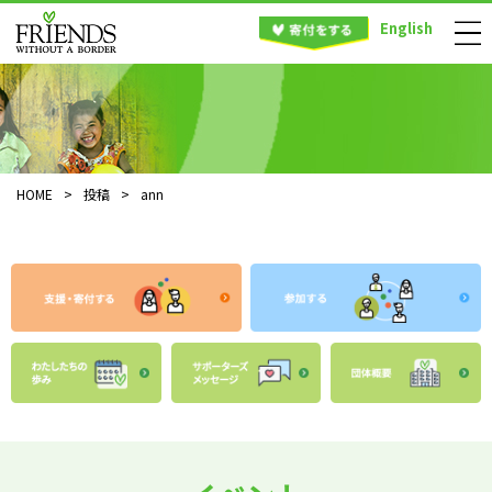
English
HOME
>
投稿
>
ann