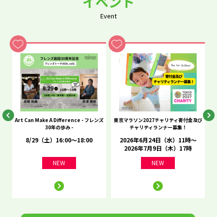
イベント
Event
he
Art Can Make A Difference - フレンズ
東京マラソン2027チャリティ寄付金及び
C
30年の歩み -
チャリティランナー募集！
8/29（土）16:00～18:00
2026年6月24日（水）11時～
2026年7月9日（木）17時
NEW
NEW