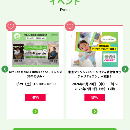
イベント
Event
he
Art Can Make A Difference - フレンズ
東京マラソン2027チャリティ寄付金及び
C
30年の歩み -
チャリティランナー募集！
8/29（土）16:00～18:00
2026年6月24日（水）11時～
2026年7月9日（木）17時
NEW
NEW