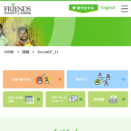
English
HOME
>
投稿
>
SoccerLP_11