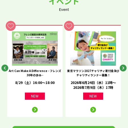
イベント
Event
he
Art Can Make A Difference - フレンズ
東京マラソン2027チャリティ寄付金及び
C
30年の歩み -
チャリティランナー募集！
8/29（土）16:00～18:00
2026年6月24日（水）11時～
2026年7月9日（木）17時
NEW
NEW