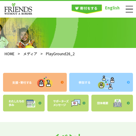
English
HOME
>
メディア
>
PlayGround26_2