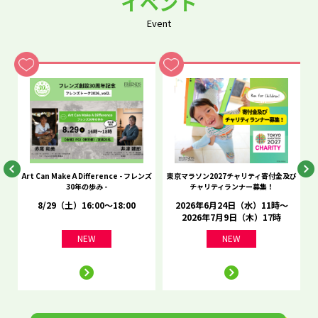
イベント
Event
he
Art Can Make A Difference - フレンズ
東京マラソン2027チャリティ寄付金及び
C
30年の歩み -
チャリティランナー募集！
8/29（土）16:00～18:00
2026年6月24日（水）11時～
2026年7月9日（木）17時
NEW
NEW