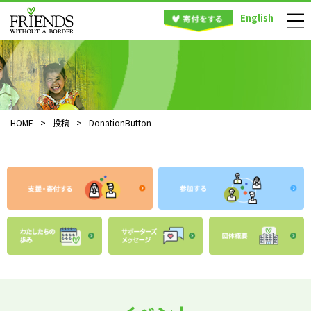
English
HOME
>
投稿
>
DonationButton