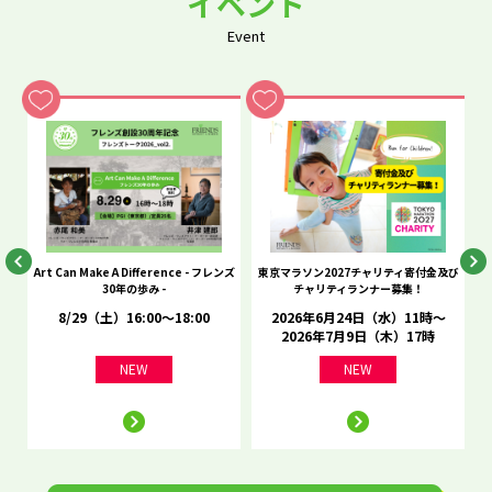
イベント
Event
he
Art Can Make A Difference - フレンズ
東京マラソン2027チャリティ寄付金及び
C
30年の歩み -
チャリティランナー募集！
8/29（土）16:00～18:00
2026年6月24日（水）11時～
2026年7月9日（木）17時
NEW
NEW