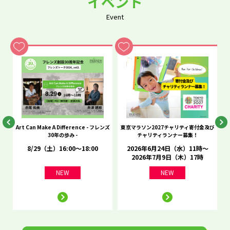
イベント
Event
he
Art Can Make A Difference - フレンズ
東京マラソン2027チャリティ寄付金及び
C
30年の歩み -
チャリティランナー募集！
8/29（土）16:00～18:00
2026年6月24日（水）11時～
2026年7月9日（木）17時
NEW
NEW