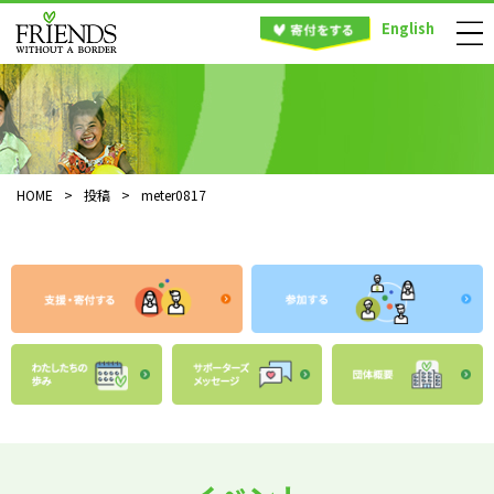
English
HOME
>
投稿
>
meter0817