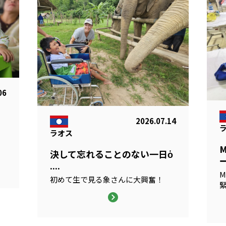
06
2026.07.14
ラオス
る
決して忘れることのない一日ὁ
ー
....
M
初めて生で見る象さんに大興奮！