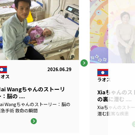
2026.06.29
ラオス
ラオス
Mai Wangちゃんのストーリ
Xiaちゃんの
：脳の ....
の裏に潜む ....
ai Wangちゃんのストーリー：脳の
Xiaちゃんのスト
緊急手術 救命の瞬間
潜む重篤な疾患