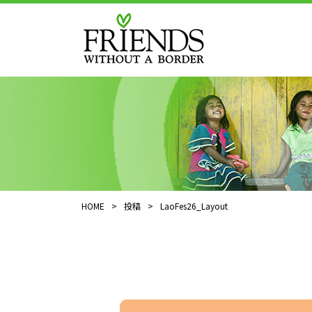
HOME
>
投稿
>
LaoFes26_Layout