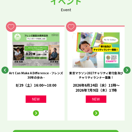
イベント
Event
he
Art Can Make A Difference - フレンズ
東京マラソン2027チャリティ寄付金及び
C
30年の歩み -
チャリティランナー募集！
8/29（土）16:00～18:00
2026年6月24日（水）11時～
2026年7月9日（木）17時
NEW
NEW