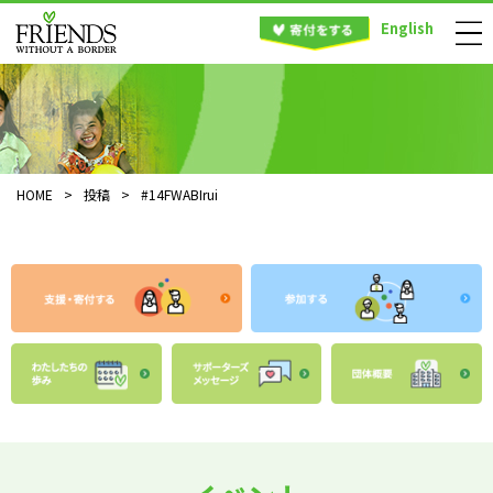
English
HOME
>
投稿
>
#14FWABIrui