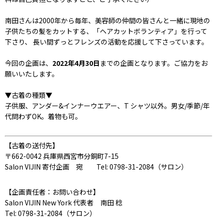
南田さんは2000年から毎年、美容師の仲間の皆さんと一緒に現地の
子供たちの髪をカットする、「ヘアカットボランティア」を行って
下さり、 長い間ずっとフレンズの活動を応援して下さっています。
今回の企画は、
2022年4月30日
までの企画となります。ご協力をお
願いいたします。
▼古着の種類▼
子供服、アンダー&インナーウエアー、T シャツ以外。男女/季節/年
代問わずOK。着物も可。
【古着の送付先】
〒662-0042 兵庫県西宮市分銅町7-15
Salon VIJIN 寄付企画 宛 Tel: 0798-31-2084（サロン）
【企画責任者：お問い合わせ】
Salon VIJIN New York 代表者 南田 稔
Tel: 0798-31-2084（サロン）