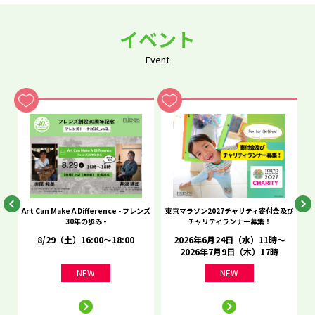
イベント
Event
he
Art Can Make A Difference - フレンズ
東京マラソン2027チャリティ寄付金及び
C
30年の歩み -
チャリティランナー募集！
8/29（土）16:00～18:00
2026年6月24日（水）11時～
2026年7月9日（木）17時
NEW
NEW