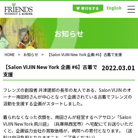
English
お知らせ
HOME
>
お知らせ
>
【Salon VIJIN New York 企画 #6】古着で支援
【Salon VIJIN New York 企画 #6】古着で
2022.03.01
支援
フレンズの創設者 井津建郎の長年の友人である、Salon VIJIN のオ
ーナー南田稔さんが中心となって企画されている古着でフレンズの
活動を支援する企画がスタートしました。
着られなくなった衣類を、南田さんが経営するヘアサロン「Salon
VIJIN New York 夙川店」（兵庫県西宮市）へ宅配にてお送りいただ
くと、企画協力会社の買取価格が、病院への寄付となります。（送
料は自己負担となりますこと、ご了承ください）