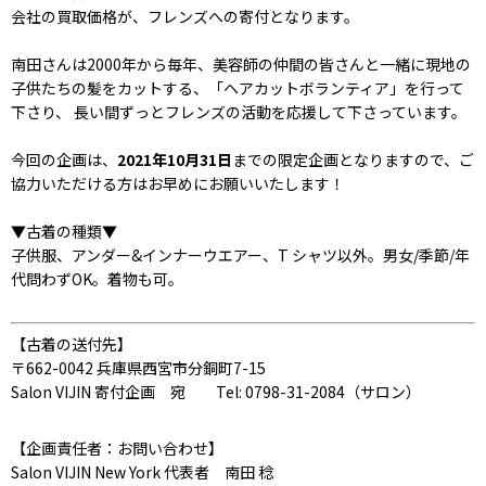
会社の買取価格が、フレンズへの寄付となります。
南田さんは2000年から毎年、美容師の仲間の皆さんと一緒に現地の
子供たちの髪をカットする、「ヘアカットボランティア」を行って
下さり、 長い間ずっとフレンズの活動を応援して下さっています。
今回の企画は、
2021年10月31日
までの限定企画となりますので、ご
協力いただける方はお早めにお願いいたします！
▼古着の種類▼
子供服、アンダー&インナーウエアー、T シャツ以外。男女/季節/年
代問わずOK。着物も可。
【古着の送付先】
〒662-0042 兵庫県西宮市分銅町7-15
Salon VIJIN 寄付企画 宛 Tel: 0798-31-2084（サロン）
【企画責任者：お問い合わせ】
Salon VIJIN New York 代表者 南田 稔