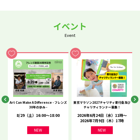
イベント
Event
he
Art Can Make A Difference - フレンズ
東京マラソン2027チャリティ寄付金及び
C
30年の歩み -
チャリティランナー募集！
8/29（土）16:00～18:00
2026年6月24日（水）11時～
2026年7月9日（木）17時
NEW
NEW