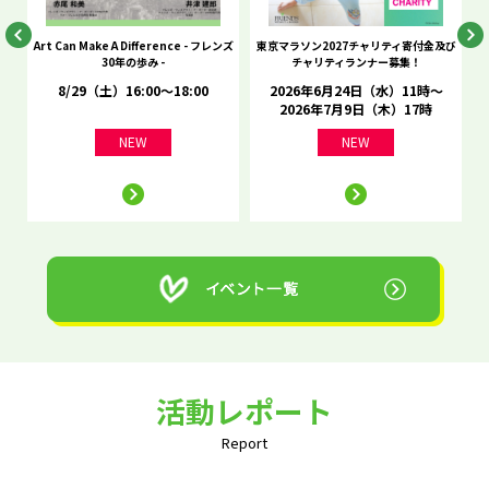
he
Art Can Make A Difference - フレンズ
東京マラソン2027チャリティ寄付金及び
C
30年の歩み -
チャリティランナー募集！
8/29（土）16:00～18:00
2026年6月24日（水）11時～
2026年7月9日（木）17時
NEW
NEW
活動レポート
Report