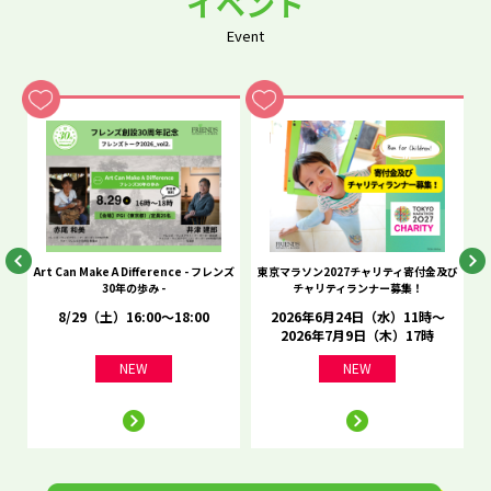
イベント
Event
he
Art Can Make A Difference - フレンズ
東京マラソン2027チャリティ寄付金及び
C
30年の歩み -
チャリティランナー募集！
8/29（土）16:00～18:00
2026年6月24日（水）11時～
2026年7月9日（木）17時
NEW
NEW