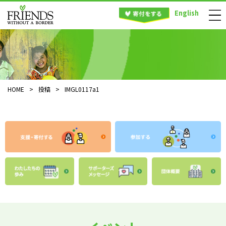
English
HOME
>
投稿
>
IMGL0117a1