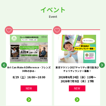
イベント
Event
he
Art Can Make A Difference - フレンズ
東京マラソン2027チャリティ寄付金及び
C
30年の歩み -
チャリティランナー募集！
8/29（土）16:00～18:00
2026年6月24日（水）11時～
2026年7月9日（木）17時
NEW
NEW