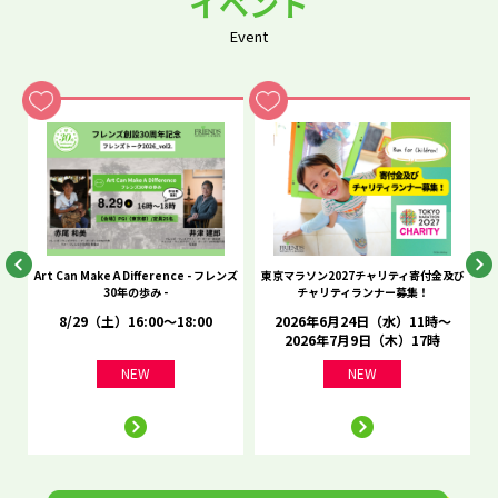
イベント
Event
he
Art Can Make A Difference - フレンズ
東京マラソン2027チャリティ寄付金及び
C
30年の歩み -
チャリティランナー募集！
8/29（土）16:00～18:00
2026年6月24日（水）11時～
2026年7月9日（木）17時
NEW
NEW