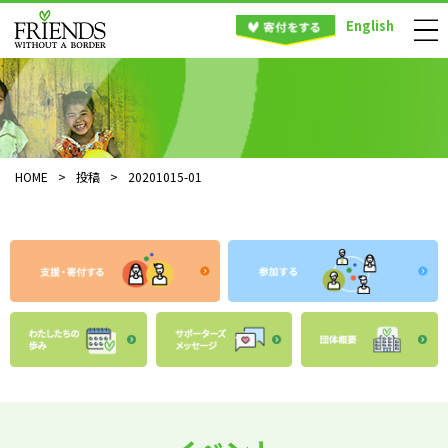
English
HOME
>
投稿
>
20201015-01