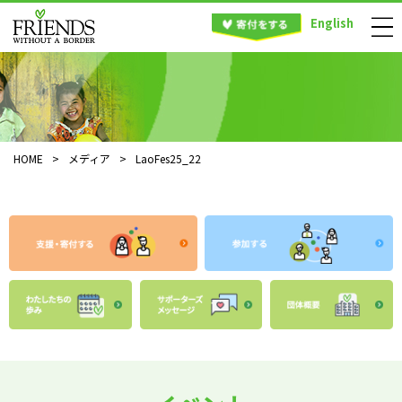
English
HOME
>
メディア
>
LaoFes25_22