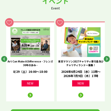
イベント
Event
he
Art Can Make A Difference - フレンズ
東京マラソン2027チャリティ寄付金及び
C
30年の歩み -
チャリティランナー募集！
8/29（土）16:00～18:00
2026年6月24日（水）11時～
2026年7月9日（木）17時
NEW
NEW