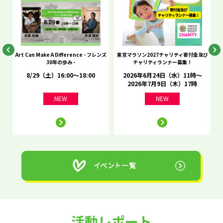
he
Art Can Make A Difference - フレンズ
東京マラソン2027チャリティ寄付金及び
C
30年の歩み -
チャリティランナー募集！
8/29（土）16:00～18:00
2026年6月24日（水）11時～
2026年7月9日（木）17時
NEW
NEW
活動レポート