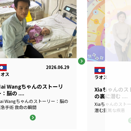
2026.06.29
ラオス
ラオス
Mai Wangちゃんのストーリ
Xiaちゃんの
：脳の ....
の裏に潜む ....
ai Wangちゃんのストーリー：脳の
Xiaちゃんのスト
緊急手術 救命の瞬間
潜む重篤な疾患