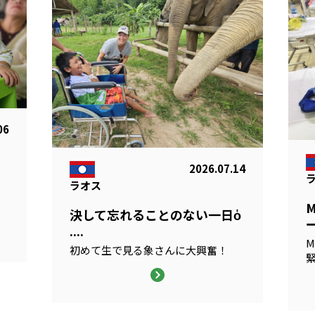
06
2026.07.14
ラオス
る
決して忘れることのない一日ὁ
ー
....
M
初めて生で見る象さんに大興奮！