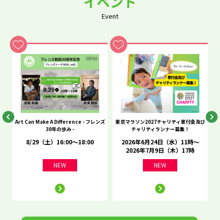
イベント
Event
he
Art Can Make A Difference - フレンズ
東京マラソン2027チャリティ寄付金及び
C
30年の歩み -
チャリティランナー募集！
8/29（土）16:00～18:00
2026年6月24日（水）11時～
2026年7月9日（木）17時
NEW
NEW