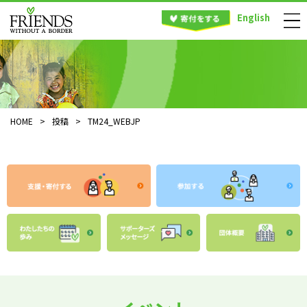
English
HOME
>
投稿
>
TM24_WEBJP