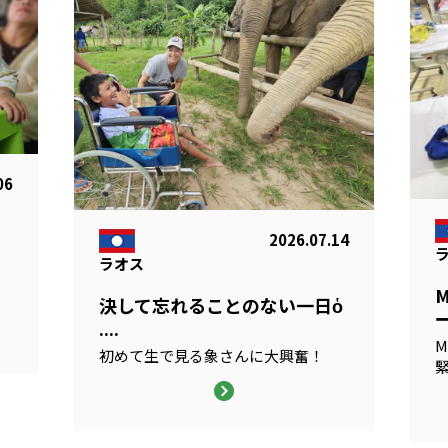
06
2026.07.14
ラオス
る
決して忘れることのない一日ὁ
ー
....
M
初めて生で見る象さんに大興奮！