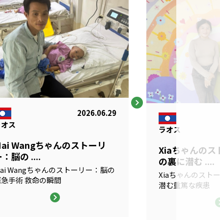
2026.06.29
ラオス
ラオス
Mai Wangちゃんのストーリ
Xiaちゃんの
：脳の ....
の裏に潜む ....
ai Wangちゃんのストーリー：脳の
Xiaちゃんのスト
緊急手術 救命の瞬間
潜む重篤な疾患