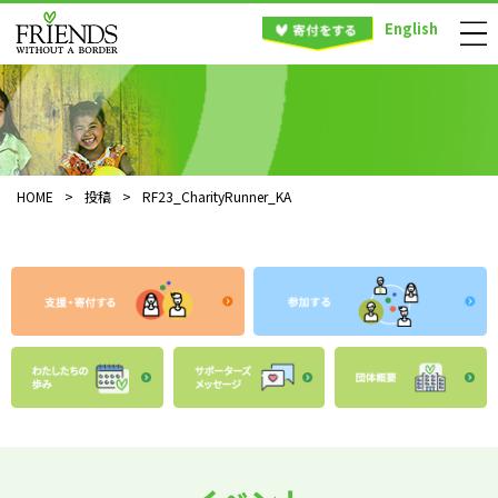
English
HOME
>
投稿
>
RF23_CharityRunner_KA