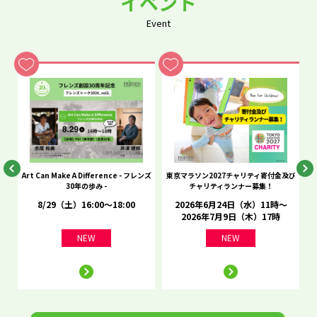
イベント
Event
he
Art Can Make A Difference - フレンズ
東京マラソン2027チャリティ寄付金及び
C
30年の歩み -
チャリティランナー募集！
8/29（土）16:00～18:00
2026年6月24日（水）11時～
2026年7月9日（木）17時
NEW
NEW