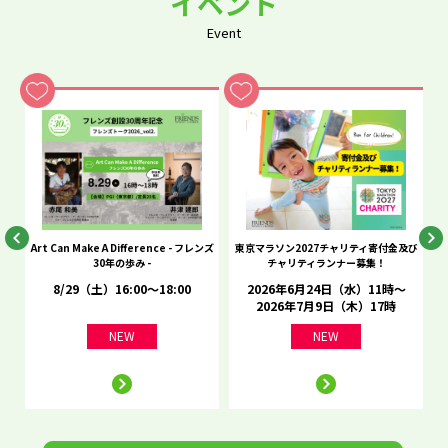
イベント
Event
he
Art Can Make A Difference - フレンズ
東京マラソン2027チャリティ寄付金及び
C
30年の歩み -
チャリティランナー募集！
8/29（土）16:00～18:00
2026年6月24日（水）11時～
2026年7月9日（木）17時
NEW
NEW