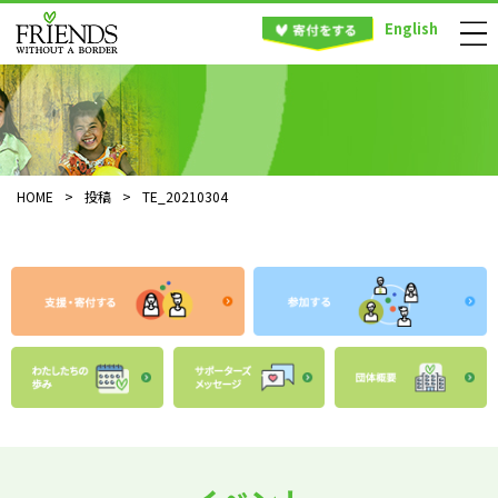
English
HOME
>
投稿
>
TE_20210304