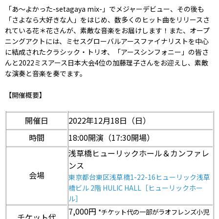
「あ～よかった-setagaya mix-」でメジャーデビュー、その後も
「さよなら大好きな人」をはじめ、数多くのヒット曲をリリースさ
れている花＊花さんが、素敵な音楽をお届けします！また、オープ
ニングアクトには、ミセスグローバルアースファイナリストを中心
に結成されたクラシック・トリオ、「アースシンフォニー」の皆さ
んと2022ミスアース日本大会4位の加藤理子さんをお迎えし、素敵
な演奏と音楽を奏でます。
【開催概要】
開催日
2022年12月18日（日）
時間
18:00開演（17:30開場）
浅草橋ヒューリックホール＆カンファレ
ンス
会場
東京都台東区浅草橋1-22-16ヒューリック浅草
橋ビル 2階 HULIC HALL［ヒューリックホー
ル］
7,000円
*チケット代の一部がラオフレンズ小児
チケット代