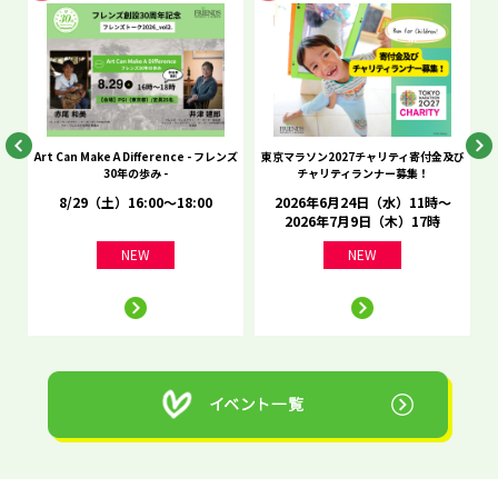
he
Art Can Make A Difference - フレンズ
東京マラソン2027チャリティ寄付金及び
C
30年の歩み -
チャリティランナー募集！
8/29（土）16:00～18:00
2026年6月24日（水）11時～
2026年7月9日（木）17時
NEW
NEW