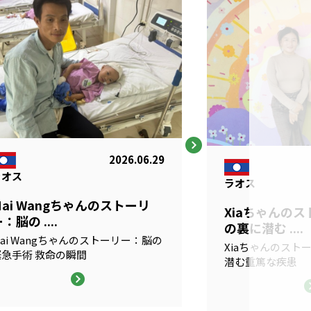
2026.06.29
ラオス
ラオス
Mai Wangちゃんのストーリ
Xiaちゃんの
：脳の ....
の裏に潜む ....
ai Wangちゃんのストーリー：脳の
Xiaちゃんのスト
緊急手術 救命の瞬間
潜む重篤な疾患