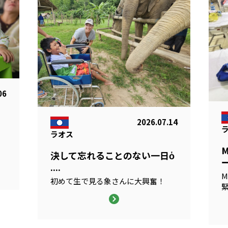
06
2026.07.14
ラオス
る
決して忘れることのない一日ὁ
ー
....
M
初めて生で見る象さんに大興奮！