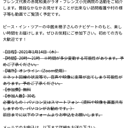
フレンズ代表の赤尾和美がラオ・フレンズ小児病院の活動をご紹介
します。普段なかなかお見せすることが出来ない訪問看護や村の様
子等も動画でご覧頂く予定です。
ピース・イン・ツアーの中居未穂子さんのナビゲートのもと、楽し
い時間をお届けします。ぜひお気軽にご参加下さい。初めての方も
大歓迎です！
【日程】2021年1月14日（木）
【時間】20時～21時 ※時間が多少変動する可能性があります。予
めご了承ください。
【場所】オンライン（Zoom使用）
※ネット回線の状況等で、音声や映像に支障が出てしまう可能性が
あります。予めご了承ください。
【参加費】無料
【参加人数】30名
必要なもの：パソコン又はスマートフォン（資料や映像を画面共有
しますので、パソコンがお勧めです。）
前日までに以下のフォームよりお申込をお願いします。
メールでのお申込は、以下まで詳細をお送り下さい。