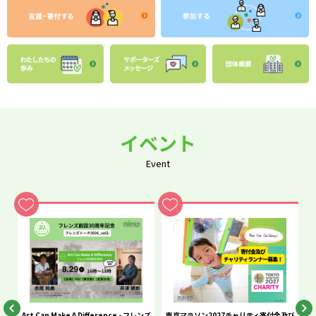
イベント
Event
he
Art Can Make A Difference - フレンズ
東京マラソン2027チャリティ寄付金及び
C