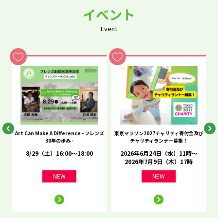
イベント
Event
he
Art Can Make A Difference - フレンズ
東京マラソン2027チャリティ寄付金及び
C
30年の歩み -
チャリティランナー募集！
8/29（土）16:00～18:00
2026年6月24日（水）11時～
2026年7月9日（木）17時
NEW
NEW