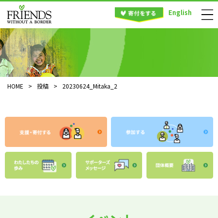
English
HOME
>
投稿
>
20230624_Mitaka_2