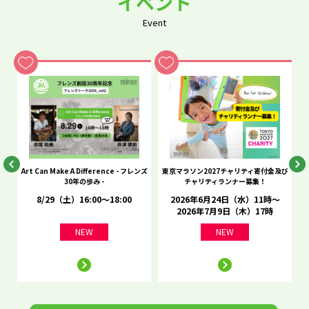
イベント
Event
he
Art Can Make A Difference - フレンズ
東京マラソン2027チャリティ寄付金及び
C
30年の歩み -
チャリティランナー募集！
8/29（土）16:00～18:00
2026年6月24日（水）11時～
2026年7月9日（木）17時
NEW
NEW