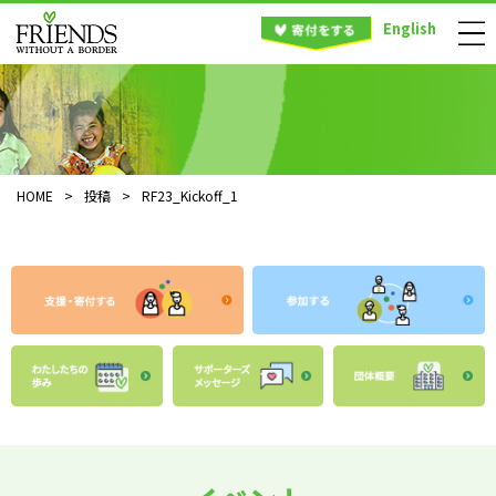
English
HOME
>
投稿
>
RF23_Kickoff_1