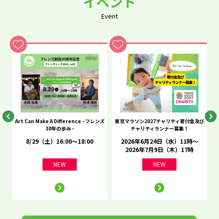
イベント
Event
he
Art Can Make A Difference - フレンズ
東京マラソン2027チャリティ寄付金及び
C
30年の歩み -
チャリティランナー募集！
8/29（土）16:00～18:00
2026年6月24日（水）11時～
2026年7月9日（木）17時
NEW
NEW