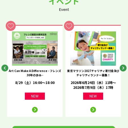
イベント
Event
he
Art Can Make A Difference - フレンズ
東京マラソン2027チャリティ寄付金及び
C
30年の歩み -
チャリティランナー募集！
8/29（土）16:00～18:00
2026年6月24日（水）11時～
2026年7月9日（木）17時
NEW
NEW