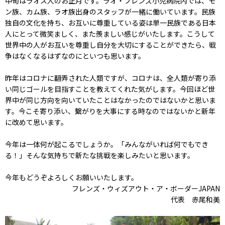
中旬はラオス人のお正月です。ラオ・フレンズ小児病院内では、モ
ン族、カム族、ラオ族出身のスタッフが一緒に働いています。民族
独自の文化を持ち、お互いに尊重している姿は単一民族である日本
人にとって微笑ましく、また羨ましい感じがいたします。こうして
世界中の人がお互いを尊重し自分を大切にすることができたら、戦
争はなくなるはずなのにといつも思います。
昨年はコロナに翻弄された人類ですが、コロナは、全人類が寄り添
い同じゴールを目指すことを教えてくれた気がします。今回ほど世
界中が同じ方向を向いていたことはなかったのではないかと思いま
す。今こそ寄り添い、繋がりを大事にする時なのではないかと新年
に改めて思います。
今年は一体何が起こるでしょうか。「みんながいれば何でもでき
る！」そんな気持ちで新たな挑戦を楽しみたいと思います。
今年もどうぞよろしくお願いいたします。
フレンズ・ウィズアウト・ア・ボーダーJAPAN
代表 赤尾和美