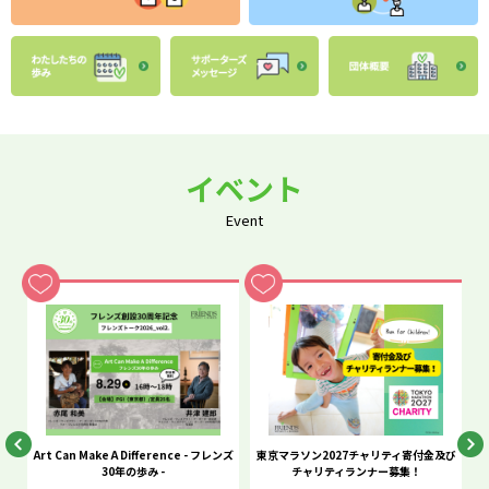
イベント
Event
he
Art Can Make A Difference - フレンズ
東京マラソン2027チャリティ寄付金及び
C
30年の歩み -
チャリティランナー募集！